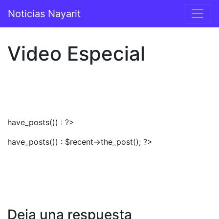
Saltar al contenido
Noticias Nayarit
Navegación principal
Video Especial
have_posts()) : ?>
have_posts()) : $recent->the_post(); ?>
Deja una respuesta