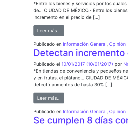
*Entre los bienes y servicios por los cuale
de… CIUDAD DE MÉXICO.- Entre los bienes y
incremento en el precio de […]
from Así aumentarán los precios 
Leer más…
Publicado en
Información General
,
Opinión
Detectan incremento 
Publicado el
10/01/2017
(10/01/2017)
por
No
*En tiendas de conveniencia y pequeños neg
y en frutas, el plátano… CIUDAD DE MÉXIC
detectó aumentos de hasta 30% […]
from Detectan incremento en 
Leer más…
Publicado en
Información General
,
Opinión
Se cumplen 8 días con