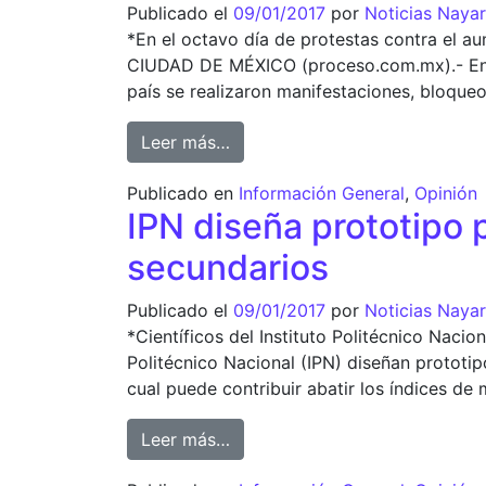
Publicado el
09/01/2017
por
Noticias Nayar
*En el octavo día de protestas contra el au
CIUDAD DE MÉXICO (proceso.com.mx).- En el 
país se realizaron manifestaciones, bloqueo
from Se cumplen 8 días consecu
Leer más…
Publicado en
Información General
,
Opinión
IPN diseña prototipo 
secundarios
Publicado el
09/01/2017
por
Noticias Nayar
*Científicos del Instituto Politécnico Nacio
Politécnico Nacional (IPN) diseñan prototipo
cual puede contribuir abatir los índices de 
from IPN diseña prototipo para
Leer más…