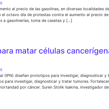
it
mento al precio de las gasolinas, en diversas localidades d
octavo día de protestas contra el aumento al precio de la
s a gasolinerías, toma de casetas y […]
tivos de protestas contra el gasolinazo
para matar células cancerígen
it
nal (IPN) diseñan prototipos para investigar, diagnosticar y 
s para investigar, diagnosticar y tratar tumores. Fortalecer
mortandad por cáncer. Suren Stolik Isakina, investigador de
 matar células cancerígenas sin efectos secundarios