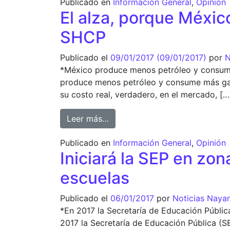
Publicado en
Información General
,
Opinión
El alza, porque Méxi
SHCP
Publicado el
09/01/2017
(09/01/2017)
por
N
*México produce menos petróleo y consume 
produce menos petróleo y consume más gasol
su costo real, verdadero, en el mercado, […
from El alza, porque México 
Leer más…
Publicado en
Información General
,
Opinión
Iniciará la SEP en zon
escuelas
Publicado el
06/01/2017
por
Noticias Nayar
*En 2017 la Secretaría de Educación Públic
2017 la Secretaría de Educación Pública (S