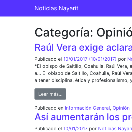
Saltar al contenido
Noticias Nayarit
Navegación principal
Categoría:
Opini
Raúl Vera exige aclara
Publicado el
10/01/2017
(10/01/2017)
por
No
*El obispo de Saltillo, Coahuila, Raúl Vera
a… El obispo de Saltillo, Coahuila, Raúl Ve
a tener disciplina, ética y profesionalismo, 
from Raúl Vera exige aclarar de
Leer más…
Publicado en
Información General
,
Opinión
Así aumentarán los prec
Publicado el
10/01/2017
por
Noticias Nayari