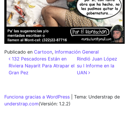
Publicado en
Cartoon
,
Información General
Navegación de entradas
132 Pescadores Están en
Rindió Juan López
Riviera Nayarit Para Atrapar el
su l Informe en la
Gran Pez
UAN
Funciona gracias a WordPress
|
Tema: Understrap de
understrap.com
(Versión: 1.2.2)