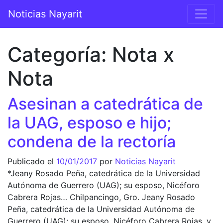
Saltar al contenido
Noticias Nayarit
Navegación principal
Categoría:
Nota x
Nota
Asesinan a catedrática de
la UAG, esposo e hijo;
condena de la rectoría
Publicado el
10/01/2017
por
Noticias Nayarit
*Jeany Rosado Peña, catedrática de la Universidad
Autónoma de Guerrero (UAG); su esposo, Nicéforo
Cabrera Rojas… Chilpancingo, Gro. Jeany Rosado
Peña, catedrática de la Universidad Autónoma de
Guerrero (UAG); su esposo, Nicéforo Cabrera Rojas, y