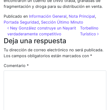
encontraron un cuerno de chivo tirada, granadas de
fragmentación y droga para su distribución en venta.
Publicado en
Información General
,
Nota Principal
,
Portada Seguridad
,
Sección Último Minuto
Navegación de entradas
Ney González construye un Nayarit
Torbellino
verdaderamente competitivo
Turístico
Deja una respuesta
Tu dirección de correo electrónico no será publicada.
Los campos obligatorios están marcados con
*
Comentario
*