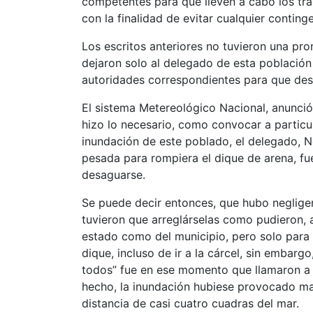
competentes para que lleven a cabo los tra
con la finalidad de evitar cualquier contin
Los escritos anteriores no tuvieron una pr
dejaron solo al delegado de esta población
autoridades correspondientes para que desaz
El sistema Metereológico Nacional, anunció 
hizo lo necesario, como convocar a particul
inundación de este poblado, el delegado, N
pesada para rompiera el dique de arena, fu
desaguarse.
Se puede decir entonces, que hubo negligenc
tuvieron que arreglárselas como pudieron, a
estado como del municipio, pero solo para
dique, incluso de ir a la cárcel, sin embar
todos” fue en ese momento que llamaron a R
hecho, la inundación hubiese provocado may
distancia de casi cuatro cuadras del mar.