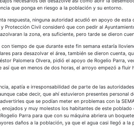
bajos necesarios del desazolve así como abrir la desemboc
gencia que ponga en riesgo a la población y su entorno.
onta respuesta, ninguna autoridad acudió en apoyo de est
 y Protección Civil consideró que con pedir al Ayuntamiento
olvaran la zona, era suficiente, pero tarde se dieron cuen
con tiempo de que durante este fin semana estaría lloviend
ares para desazolvar el área, también se dieron cuenta, que
éstor Palomera Olvera, pidió el apoyo de Rogelio Parra, v
e así que en menos de dos horas, el arroyo empezó a fluir
ia, apatía e irresponsabilidad de parte de las autoridades
unque cabe decir, que ahí estuvieron presentes personal de
 advertirles que se podían meter en problemas con la SEM
go, enojados y muy molestos los habitantes de este poblado 
ogelio Parra para que con su máquina abriera un boquete e
ores daños a la población, ya que el agua casi llegó a la 