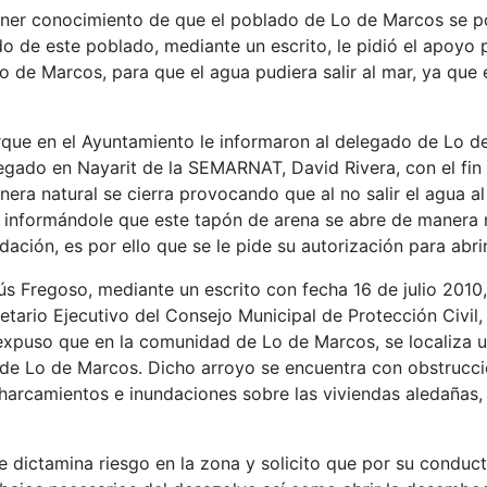
ener conocimiento de que el poblado de Lo de Marcos se pod
do de este poblado, mediante un escrito, le pidió el apoy
 de Marcos, para que el agua pudiera salir al mar, ya que e
rque en el Ayuntamiento le informaron al delegado de Lo d
legado en Nayarit de la SEMARNAT, David Rivera, con el fin d
nera natural se cierra provocando que al no salir el agua al 
, informándole que este tapón de arena se abre de manera n
dación, es por ello que se le pide su autorización para abri
ús Fregoso, mediante un escrito con fecha 16 de julio 2010, 
etario Ejecutivo del Consejo Municipal de Protección Civil
 expuso que en la comunidad de Lo de Marcos, se localiza
 de Lo de Marcos. Dicho arroyo se encuentra con obstrucc
harcamientos e inundaciones sobre las viviendas aledañas,
se dictamina riesgo en la zona y solicito que por su conduct