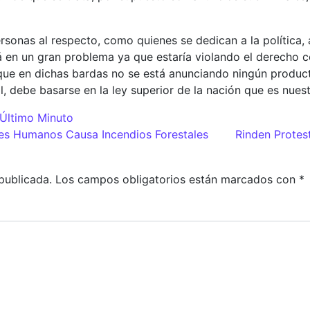
onas al respecto, como quienes se dedican a la política, a
á en un gran problema ya que estaría violando el derecho c
ya que en dichas bardas no se está anunciando ningún produc
al, debe basarse en la ley superior de la nación que es nue
Último Minuto
adas
res Humanos Causa Incendios Forestales
Rinden Protes
publicada.
Los campos obligatorios están marcados con
*