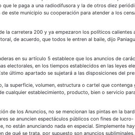
rio que le paga a una radiodifusora y la de otros diez perió
s de este municipio su cooperación para atender a los cen
e la carretera 200 y ya empezaron los políticos calientes 
oral, de acuerdo, que todos le entren al baile, dijo Paniag
eras en su artículo 5 establece que los anuncios de caráct
s electorales, en los tiempos establecidos en las leyes elec
Este último apartado se sujetará a las disposiciones del p
, la superficie, volumen, estructura o cartel que contenga g
de cualquier establecimiento, producto, bien o servicio par
cación de los Anuncios, no se mencionan las pintas en la bar
ares se anuncien espectáculos públicos con fines de lucro- 
de, no están anunciando nada en especial. Simplemente hay 
ben de qué se trata, por supuesto son anuncios subliminales