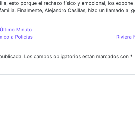
ilia, esto porque el rechazo físico y emocional, los expone
amilia. Finalmente, Alejandro Casillas, hizo un llamado al 
Último Minuto
adas
co a Policías
Riviera
publicada.
Los campos obligatorios están marcados con
*