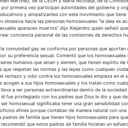
men Martínez, de la CEDH y María Nicolasa, de la Comisió
ue por primera vez participan autoridades del gobierno y 
s educativos y simpatizantes con este movimiento que tiene 
ón obsesiva hacia las personas homosexuales “la idea es 
uales aparecen muertos” dijo Alejandro quien señaló que
 crear conciencia personal de las comisiones de derechos 
e la comunidad gay se conforma por personas que aportan co
a por su preferencia sexual. Comentó que los homosexuales 
seres humanos que aman y sienten, que tienen espíritu de l
es que respetan las normas y las leyes como cualquier ciud
el rechazo y odio contra los homosexuales empieza en el s
e acogen a sus hijos homosexuales y los tratan como cualqu
 lleva a ser personas extraordinarias dentro de la sociedad
e él fue privilegiado con los padres que Dios le dio y que 
ser homosexual significaba tener una gran sensibilidad con
os oficios afines porque contaban de manera natural con una
 a padres de familia que tienen hijos homosexuales para que 
 recomendó que estos padres de familia hicieran un esfuerzo