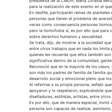
presidenta de la CMDH, María Zoraida Beru
para la realización de este evento en el q
En desfile, participarán reinas de plantele
personas que tienen el problema de aversi
veces como consecuencia personas homosex
pero la homofobia sí, es por ello que para
sobre derechos humanos y sexualidad.
Se trata, dijo, de mostrar a la sociedad qu
entre otros trabajos que en nada los limit
quienes les recuerda que ellos también son 
significativa dentro de la comunidad, gent
Reconoció que en la mayoría de los casos, 
son más los padres de familia de familia qu
desarrollo social y emocional pleno que los
Al referirse a su propia persona, señaló qu
apoyaron y lo respetaron, explicándole que 
diseñadores, estilistas, artistas, entre otr
Es por ello, que de manera especial, invitó
persona son capaces de realizar, asimismo,