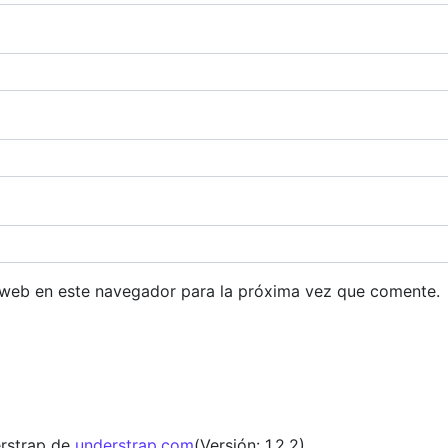
 web en este navegador para la próxima vez que comente.
rstrap de
understrap.com
(Versión: 1.2.2)