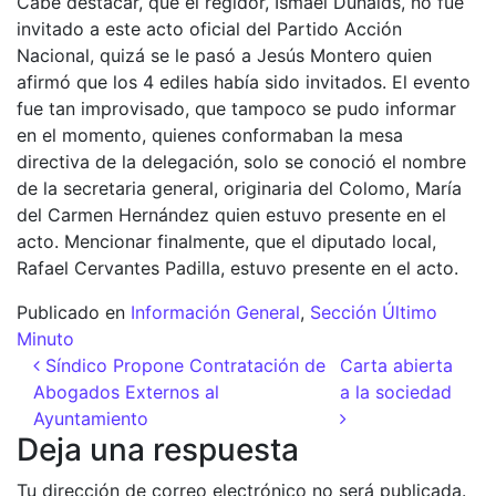
Cabe destacar, que el regidor, Ismael Duñalds, no fue
invitado a este acto oficial del Partido Acción
Nacional, quizá se le pasó a Jesús Montero quien
afirmó que los 4 ediles había sido invitados. El evento
fue tan improvisado, que tampoco se pudo informar
en el momento, quienes conformaban la mesa
directiva de la delegación, solo se conoció el nombre
de la secretaria general, originaria del Colomo, María
del Carmen Hernández quien estuvo presente en el
acto. Mencionar finalmente, que el diputado local,
Rafael Cervantes Padilla, estuvo presente en el acto.
Publicado en
Información General
,
Sección Último
Minuto
Navegación de entradas
Síndico Propone Contratación de
Carta abierta
Abogados Externos al
a la sociedad
Ayuntamiento
Deja una respuesta
Tu dirección de correo electrónico no será publicada.