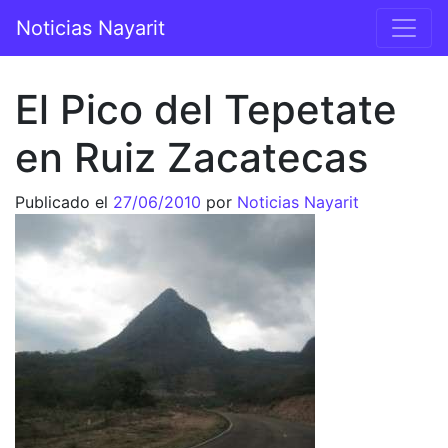
Saltar al contenido
Noticias Nayarit
Navegación principal
El Pico del Tepetate
en Ruiz Zacatecas
Publicado el
27/06/2010
por
Noticias Nayarit