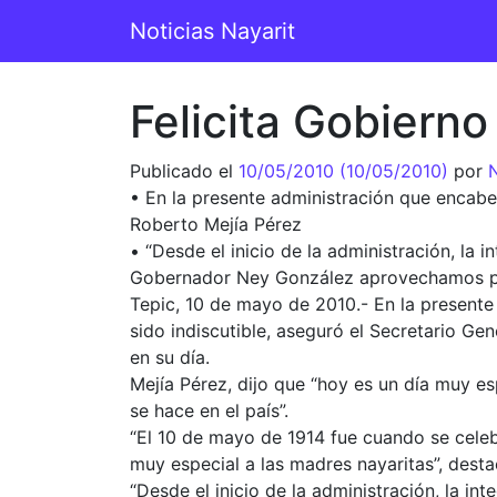
Saltar al contenido
Noticias Nayarit
Navegación principal
Felicita Gobierno
Publicado el
10/05/2010
(10/05/2010)
por
N
• En la presente administración que encabez
Roberto Mejía Pérez
• “Desde el inicio de la administración, la
Gobernador Ney González aprovechamos para 
Tepic, 10 de mayo de 2010.- En la present
sido indiscutible, aseguró el Secretario Ge
en su día.
Mejía Pérez, dijo que “hoy es un día muy es
se hace en el país”.
“El 10 de mayo de 1914 fue cuando se celeb
muy especial a las madres nayaritas”, desta
“Desde el inicio de la administración, la i