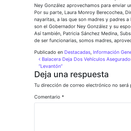
Ney González aprovechamos para enviar una 
Por su parte, Laura Monroy Berecochea, Dire
nayaritas, a las que son madres y padres a 
son el Gobernador Ney González y su esposa,
Así también, Patricia Sánchez Medina, Sub
de ser funcionarias, somos madres, aprovech
Publicado en
Destacadas
,
Información Gene
Navegación de entr
Balacera Deja Dos Vehículos Asegurados
“Levantón”
Deja una respuesta
Tu dirección de correo electrónico no será 
Comentario
*