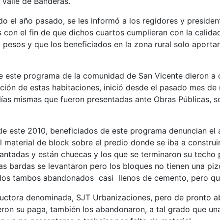
 Valle de Banderas.
 el año pasado, se les informó a los regidores y president
s con el fin de que dichos cuartos cumplieran con la calid
pesos y que los beneficiados en la zona rural solo aportarí
 de este programa de la comunidad de San Vicente dieron a
ción de estas habitaciones, inició desde el pasado mes de
ías mismas que fueron presentadas ante Obras Públicas, s
e este 2010, beneficiados de este programa denuncian el
 material de block sobre el predio donde se iba a construir
vantadas y están chuecas y los que se terminaron su techo 
as bardas se levantaron pero los bloques no tienen una pizc
dos tambos abandonados casi llenos de cemento, pero que 
uctora denominada, SJT Urbanizaciones, pero de pronto ab
ieron su paga, también los abandonaron, a tal grado que una