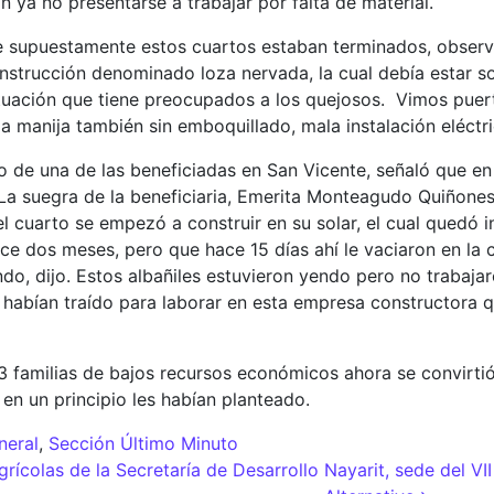
n ya no presentarse a trabajar por falta de material.
 supuestamente estos cuartos estaban terminados, obser
nstrucción denominado loza nervada, la cual debía estar sos
situación que tiene preocupados a los quejosos. Vimos puer
a manija también sin emboquillado, mala instalación eléctri
o de una de las beneficiadas en San Vicente, señaló que en 
 suegra de la beneficiaria, Emerita Monteagudo Quiñones, a
l cuarto se empezó a construir en su solar, el cual quedó
ace dos meses, pero que hace 15 días ahí le vaciaron en la
ando, dijo. Estos albañiles estuvieron yendo pero no trabaja
 habían traído para laborar en esta empresa constructora 
33 familias de bajos recursos económicos ahora se convirti
n un principio les habían planteado.
neral
,
Sección Último Minuto
adas
rícolas de la Secretaría de Desarrollo
Nayarit, sede del VI