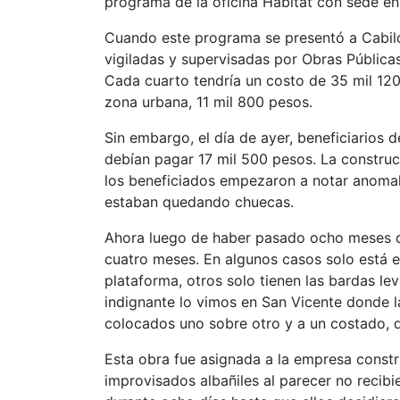
programa de la oficina Hábitat con sede en
Cuando este programa se presentó a Cabildo
vigiladas y supervisadas por Obras Pública
Cada cuarto tendría un costo de 35 mil 120 
zona urbana, 11 mil 800 pesos.
Sin embargo, el día de ayer, beneficiarios
debían pagar 17 mil 500 pesos. La construc
los beneficiados empezaron a notar anomal
estaban quedando chuecas.
Ahora luego de haber pasado ocho meses d
cuatro meses. En algunos casos solo está el
plataforma, otros solo tienen las bardas le
indignante lo vimos en San Vicente donde l
colocados uno sobre otro y a un costado, 
Esta obra fue asignada a la empresa constr
improvisados albañiles al parecer no recib