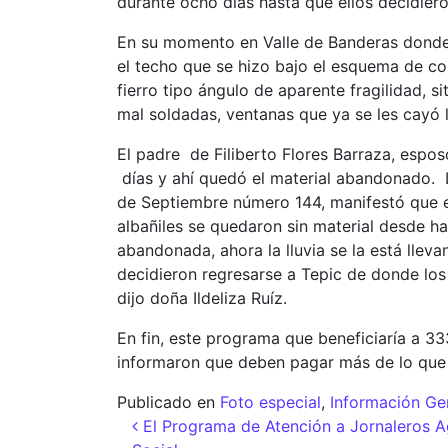
durante ocho días hasta que ellos decidiero
En su momento en Valle de Banderas donde
el techo que se hizo bajo el esquema de co
fierro tipo ángulo de aparente fragilidad, 
mal soldadas, ventanas que ya se les cayó l
El padre de Filiberto Flores Barraza, espos
días y ahí quedó el material abandonado. La
de Septiembre número 144, manifestó que e
albañiles se quedaron sin material desde h
abandonada, ahora la lluvia se la está llev
decidieron regresarse a Tepic de donde los
dijo doña Ildeliza Ruíz.
En fin, este programa que beneficiaría a 3
informaron que deben pagar más de lo que e
Publicado en
Foto especial
,
Información Ge
Navegación de entr
El Programa de Atención a Jornaleros Ag