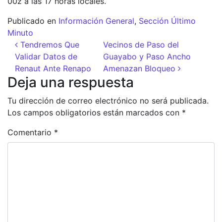
00z a las 17 horas locales.
Publicado en
Información General
,
Sección Último
Minuto
Navegación de entradas
Tendremos Que
Vecinos de Paso del
Validar Datos de
Guayabo y Paso Ancho
Renaut Ante Renapo
Amenazan Bloqueo
Deja una respuesta
Tu dirección de correo electrónico no será publicada.
Los campos obligatorios están marcados con
*
Comentario
*