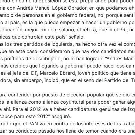
ensando en cómo la oposición se está preparando para poder
toria con Andrés Manuel López Obrador, en que podamos ahor
ambio de personas en el gobierno federal, no, porque senti
co al país, es la que puede empezar a hacer un gobierno po
educación, mejor empleo, salario, etcétera, que ni el PRI, n
micas que controlan este país” señaló.
na los tres partidos de izquierda, ha hecho otra vez el com
que en este caso, consideraron que hay dos candidatos mu
os políticos de desdibujarlo, no lo han logrado “Andrés Man
s más creíbles que llegando a gobernar puede hacer ese ca
es el jefe del DF, Marcelo Ebrard, joven político que tiene
ra, sin embargo, indicó, que en el seno del Partido del T
ara contender por puesto de elección popular que se dio e
s la alianza como alianza coyuntural para poder ganar algu
a ahí. Para el 2012 va a haber candidaturas genuinas de izq
cauce para este 2012” aseguró.
ado que el PAN va en contra de los intereses de los trabaja
alizar su conducta pasada nos llena de temor cuando era una