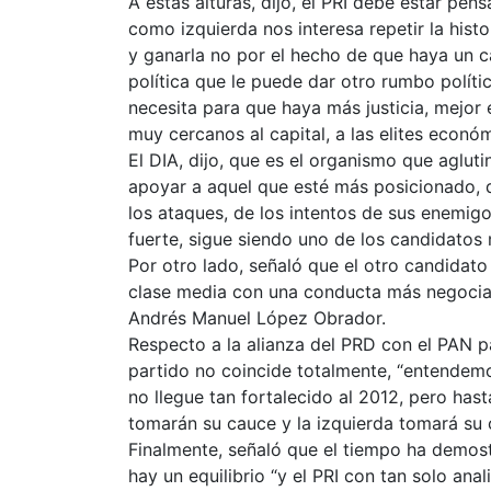
A estas alturas, dijo, el PRI debe estar p
como izquierda nos interesa repetir la his
y ganarla no por el hecho de que haya un c
política que le puede dar otro rumbo políti
necesita para que haya más justicia, mejor 
muy cercanos al capital, a las elites econó
El DIA, dijo, que es el organismo que agluti
apoyar a aquel que esté más posicionado, 
los ataques, de los intentos de sus enemig
fuerte, sigue siendo uno de los candidato
Por otro lado, señaló que el otro candidato 
clase media con una conducta más negociado
Andrés Manuel López Obrador.
Respecto a la alianza del PRD con el PAN p
partido no coincide totalmente, “entendemo
no llegue tan fortalecido al 2012, pero hast
tomarán su cauce y la izquierda tomará su 
Finalmente, señaló que el tiempo ha demostr
hay un equilibrio “y el PRI con tan solo an