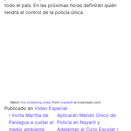
todo el país. En las próximas horas definirán quién
tendrá el control de la policía única.
Watch
live streaming video
from
liveney6
at livestream.com
Publicado en
Video Especial
Navegación de entradas
Invita Martha de
Aplicarán Mando Único de
Paniagua a cuidar el
Policía en Nayarit y
medio ambiente
Adelantan el Ciclo Escolar