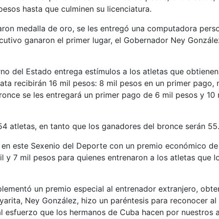
pesos hasta que culminen su licenciatura.
aron medalla de oro, se les entregó una computadora perso
cutivo ganaron el primer lugar, el Gobernador Ney Gonzále
no del Estado entrega estímulos a los atletas que obtienen 
plata recibirán 16 mil pesos: 8 mil pesos en un primer pag
ronce se les entregará un primer pago de 6 mil pesos y 10
 atletas, en tanto que los ganadores del bronce serán 55
en este Sexenio del Deporte con un premio económico de 1
l y 7 mil pesos para quienes entrenaron a los atletas que l
plementó un premio especial al entrenador extranjero, obte
yarita, Ney González, hizo un paréntesis para reconocer al
l esfuerzo que los hermanos de Cuba hacen por nuestros at