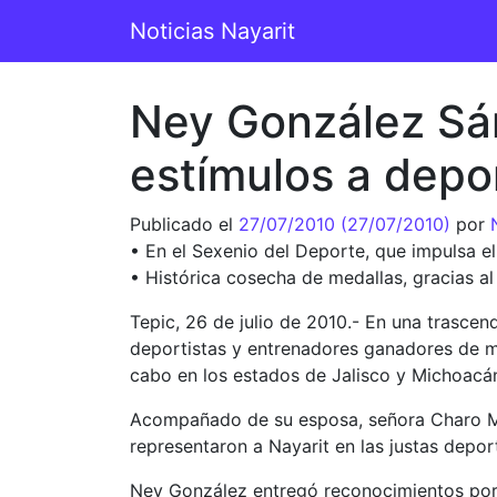
Saltar al contenido
Noticias Nayarit
Navegación principal
Ney González Sán
estímulos a depo
Publicado el
27/07/2010
(27/07/2010)
por
• En el Sexenio del Deporte, que impulsa el
• Histórica cosecha de medallas, gracias al
Tepic, 26 de julio de 2010.- En una trasce
deportistas y entrenadores ganadores de me
cabo en los estados de Jalisco y Michoacá
Acompañado de su esposa, señora Charo Mejí
representaron a Nayarit en las justas depo
Ney González entregó reconocimientos por u