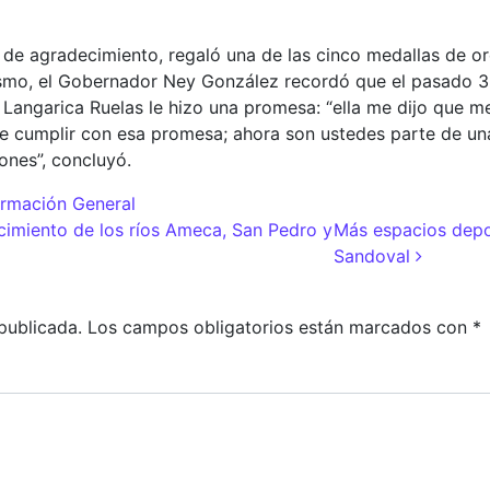
 de agradecimiento, regaló una de las cinco medallas de o
imismo, el Gobernador Ney González recordó que el pasado 
 Langarica Ruelas le hizo una promesa: “ella me dijo que me 
de cumplir con esa promesa; ahora son ustedes parte de u
ones”, concluyó.
ormación General
adas
cimiento de los ríos Ameca, San Pedro y
Más espacios depo
Sandoval
publicada.
Los campos obligatorios están marcados con
*