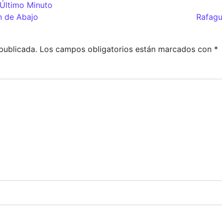
Último Minuto
adas
n de Abajo
Rafagu
publicada.
Los campos obligatorios están marcados con
*