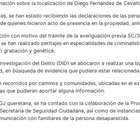
mación sobre la localización de Diego Fernández de Cevall
as, se han estado recibiendo las declaraciones de las pers
e quienes hicieron acto de presencia en la propiedad, ante
ción con motivo del trámite de la averiguación previa SC/31
 se han realizado peritajes en especialidades de criminalíst
eo grabación y genética.
Investigación del Delito (DID) se abocaron a realizar una b
d, en búsqueda de evidencia que pudiera estar relacionada
on recorridos por caminos y comunidades, ubicadas en el ex
tas que pudieran aportar alguna información.
GJ queretana, se ha contado con la colaboración de la Proc
a Secretaría de Seguridad Ciudadana, así como de instancia
municación con familiares de la persona desaparecida.