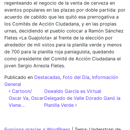
regenteando el negocio de la venta de cerveza en
eventos populares en las plazas por doble partida: por
acuerdo de cabildo que les quitó esa prerrogativa a
los Comités de Acción Ciudadana, y en las propias
urnas, decidiendo el pueblo colocar a Ramón Sánchez
Fletes «La Guajolota» al frente de la elección por
alrededor de mil votos para la planilla verde y menos
de 700 para la planilla roja paniaguista, quedando
como presidente del Comité de Acción Ciudadana el
joven Sergio Arreola Fletes.
Publicado en
Destacadas
,
Foto del Día
,
Información
General
Navegación de entradas
Cartoon/
Oswaldo García es Virtual
Oscar Va, Oscar
Delegado de Valle Dorado Ganó la
Viene…
Planilla Verde
Funciona gracias a WordPress
|
Tema: Understrap de