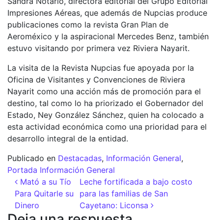
Sandra Notario, directora editorial del Grupo Editorial
Impresiones Aéreas, que además de Nupcias produce
publicaciones como la revista Gran Plan de
Aeroméxico y la aspiracional Mercedes Benz, también
estuvo visitando por primera vez Riviera Nayarit.
La visita de la Revista Nupcias fue apoyada por la
Oficina de Visitantes y Convenciones de Riviera
Nayarit como una acción más de promoción para el
destino, tal como lo ha priorizado el Gobernador del
Estado, Ney González Sánchez, quien ha colocado a
esta actividad económica como una prioridad para el
desarrollo integral de la entidad.
Publicado en
Destacadas
,
Información General
,
Portada Información General
Navegación de entradas
Mató a su Tío
Leche fortificada a bajo costo
Para Quitarle su
para las familias de San
Dinero
Cayetano: Liconsa
Deja una respuesta