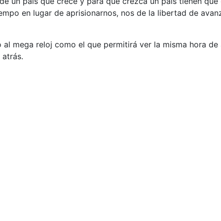
de un país que crece y para que crezca un país tienen que
iempo en lugar de aprisionarnos, nos de la libertad de avan
ió al mega reloj como el que permitirá ver la misma hora de
atrás.