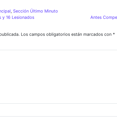
ncipal
,
Sección Último Minuto
adas
s y 16 Lesionados
Antes Compe
publicada.
Los campos obligatorios están marcados con
*