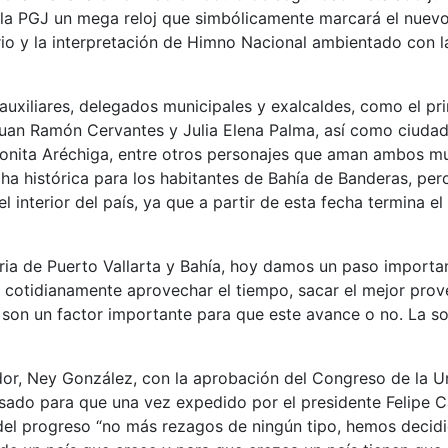
e la PGJ un mega reloj que simbólicamente marcará el nuev
rio y la interpretación de Himno Nacional ambientado con l
s auxiliares, delegados municipales y exalcaldes, como el p
 Juan Ramón Cervantes y Julia Elena Palma, así como ciuda
honita Aréchiga, entre otros personajes que aman ambos mun
a histórica para los habitantes de Bahía de Banderas, pero 
el interior del país, ya que a partir de esta fecha termina 
oria de Puerto Vallarta y Bahía, hoy damos un paso importan
cotidianamente aprovechar el tiempo, sacar el mejor prov
son un factor importante para que este avance o no. La 
r, Ney González, con la aprobación del Congreso de la Uni
sado para que una vez expedido por el presidente Felipe C
 del progreso “no más rezagos de ningún tipo, hemos decidi