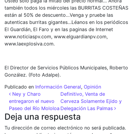
Usted solo paga la mitad del precio normal… Ahora
también todos los miércoles las BURRITAS COSTEÑAS
están al 50% de descuento…Venga y pruebe las
autenticas burritas gigantes…Léanos en los periódicos
El Guardián, El Faro y en las paginas de Internet
www.noticiaspv.com, www.elguardianpv.com,
www.laexplosiva.com.
El Director de Servicios Públicos Municipales, Roberto
González. (Foto Adalpe).
Publicado en
Información General
,
Opinión
Navegación de entradas
Ney y Charo
Definitivo, Venta de
entregaron el nuevo
Cerveza Solamente Ejido y
Paseo del Río Mololoa
Delegación Las Palmas
Deja una respuesta
Tu dirección de correo electrónico no será publicada.