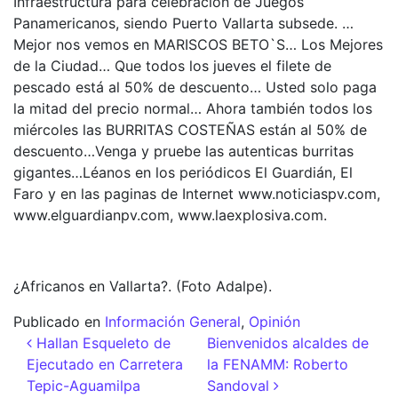
Infraestructura para celebración de Juegos
Panamericanos, siendo Puerto Vallarta subsede. …
Mejor nos vemos en MARISCOS BETO`S… Los Mejores
de la Ciudad… Que todos los jueves el filete de
pescado está al 50% de descuento… Usted solo paga
la mitad del precio normal… Ahora también todos los
miércoles las BURRITAS COSTEÑAS están al 50% de
descuento…Venga y pruebe las autenticas burritas
gigantes…Léanos en los periódicos El Guardián, El
Faro y en las paginas de Internet www.noticiaspv.com,
www.elguardianpv.com, www.laexplosiva.com.
¿Africanos en Vallarta?. (Foto Adalpe).
Publicado en
Información General
,
Opinión
Navegación de entradas
Hallan Esqueleto de
Bienvenidos alcaldes de
Ejecutado en Carretera
la FENAMM: Roberto
Tepic-Aguamilpa
Sandoval