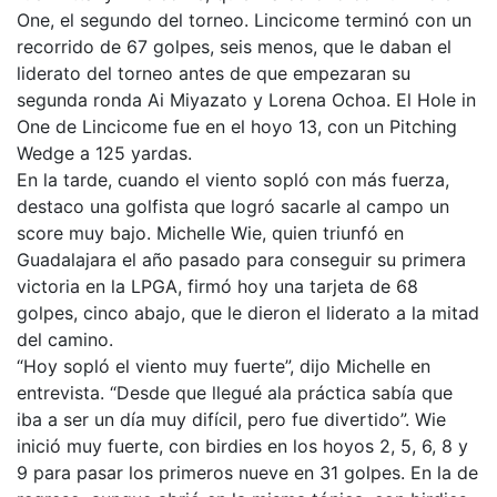
One, el segundo del torneo. Lincicome terminó con un
recorrido de 67 golpes, seis menos, que le daban el
liderato del torneo antes de que empezaran su
segunda ronda Ai Miyazato y Lorena Ochoa. El Hole in
One de Lincicome fue en el hoyo 13, con un Pitching
Wedge a 125 yardas.
En la tarde, cuando el viento sopló con más fuerza,
destaco una golfista que logró sacarle al campo un
score muy bajo. Michelle Wie, quien triunfó en
Guadalajara el año pasado para conseguir su primera
victoria en la LPGA, firmó hoy una tarjeta de 68
golpes, cinco abajo, que le dieron el liderato a la mitad
del camino.
“Hoy sopló el viento muy fuerte”, dijo Michelle en
entrevista. “Desde que llegué ala práctica sabía que
iba a ser un día muy difícil, pero fue divertido”. Wie
inició muy fuerte, con birdies en los hoyos 2, 5, 6, 8 y
9 para pasar los primeros nueve en 31 golpes. En la de