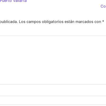
Puerto Vallarta
adas
Co
publicada.
Los campos obligatorios están marcados con
*