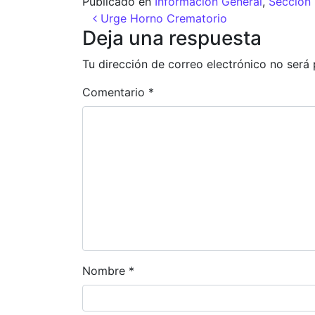
Publicado en
Información General
,
Sección 
Navegación de entr
Urge Horno Crematorio
Deja una respuesta
Tu dirección de correo electrónico no será 
Comentario
*
Nombre
*