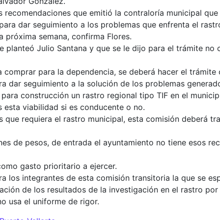
alvador González.
as recomendaciones que emitió la contraloría municipal qu
para dar seguimiento a los problemas que enfrenta el rastr
la próxima semana, confirma Flores.
e planteó Julio Santana y que se le dijo para el trámite n
da comprar para la dependencia, se deberá hacer el trámite
a dar seguimiento a la solución de los problemas generados
 para construcción un rastro regional tipo TIF en el munici
s esta viabilidad si es conducente o no.
 que requiera el rastro municipal, esta comisión deberá tr
ones de pesos, de entrada el ayuntamiento no tiene esos re
mo gasto prioritario a ejercer.
ra los integrantes de esta comisión transitoria la que se es
ión de los resultados de la investigación en el rastro por
o usa el uniforme de rigor.