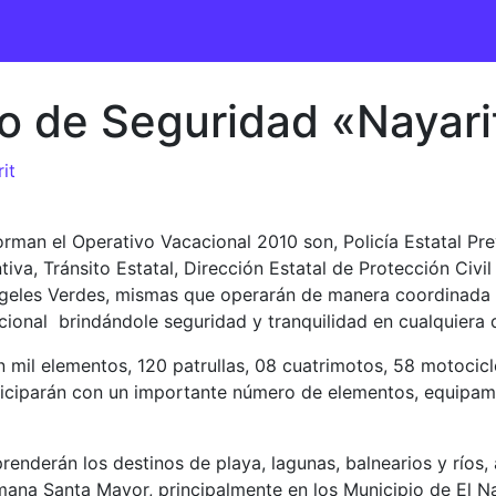
o de Seguridad «Nayarit
it
rman el Operativo Vacacional 2010 son, Policía Estatal Pre
ntiva, Tránsito Estatal, Dirección Estatal de Protección Civ
Ángeles Verdes, mismas que operarán de manera coordinada 
ional brindándole seguridad y tranquilidad en cualquiera de
on mil elementos, 120 patrullas, 08 cuatrimotos, 58 motocicl
ticiparán con un importante número de elementos, equipami
enderán los destinos de playa, lagunas, balnearios y ríos,
mana Santa Mayor, principalmente en los Municipio de El Na