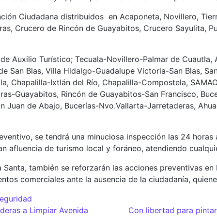
nción Ciudadana distribuidos en Acaponeta, Novillero, Tie
s, Crucero de Rincón de Guayabitos, Crucero Sayulita, Pu
de Auxilio Turístico; Tecuala-Novillero-Palmar de Cuautla,
 San Blas, Villa Hidalgo-Guadalupe Victoria-San Blas, San
lla, Chapalilla-Ixtlán del Río, Chapalilla-Compostela, SA
as-Guayabitos, Rincón de Guayabitos-San Francisco, Bucer
an Juan de Abajo, Bucerías-Nvo.Vallarta-Jarretaderas, Ahu
ventivo, se tendrá una minuciosa inspección las 24 horas a 
n afluencia de turismo local y foráneo, atendiendo cualqui
anta, también se reforzarán las acciones preventivas en la
entos comerciales ante la ausencia de la ciudadanía, quien
eguridad
adas
deras a Limpiar Avenida
Con libertad para pintar