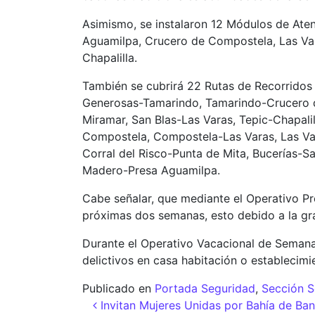
Asimismo, se instalaron 12 Módulos de Ate
Aguamilpa, Crucero de Compostela, Las Vara
Chapalilla.
También se cubrirá 22 Rutas de Recorridos 
Generosas-Tamarindo, Tamarindo-Crucero de
Miramar, San Blas-Las Varas, Tepic-Chapali
Compostela, Compostela-Las Varas, Las Var
Corral del Risco-Punta de Mita, Bucerías-S
Madero-Presa Aguamilpa.
Cabe señalar, que mediante el Operativo Pre
próximas dos semanas, esto debido a la gra
Durante el Operativo Vacacional de Semana S
delictivos en casa habitación o establecimi
Publicado en
Portada Seguridad
,
Sección S
Navegación de entr
Invitan Mujeres Unidas por Bahía de Ban