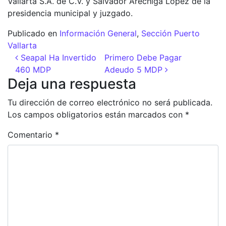
Vallarta S.A. de C.V. y Salvador Aréchiga López de la
presidencia municipal y juzgado.
Publicado en
Información General
,
Sección Puerto
Vallarta
Navegación de entradas
Seapal Ha Invertido
Primero Debe Pagar
460 MDP
Adeudo 5 MDP
Deja una respuesta
Tu dirección de correo electrónico no será publicada.
Los campos obligatorios están marcados con
*
Comentario
*