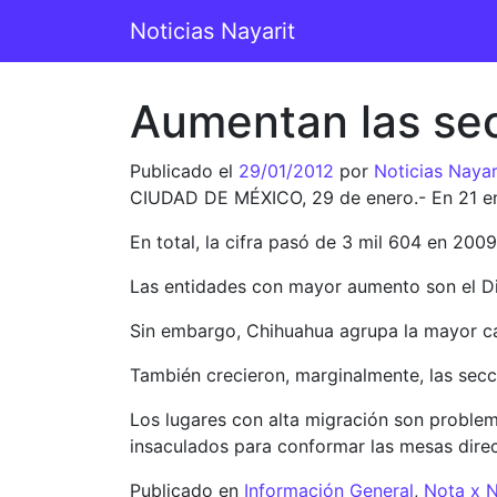
Saltar al contenido
Noticias Nayarit
Navegación principal
Aumentan las sec
Publicado el
29/01/2012
por
Noticias Nayar
CIUDAD DE MÉXICO, 29 de enero.- En 21 enti
En total, la cifra pasó de 3 mil 604 en 200
Las entidades con mayor aumento son el Di
Sin embargo, Chihuahua agrupa la mayor ca
También crecieron, marginalmente, las secc
Los lugares con alta migración son problemá
insaculados para conformar las mesas direct
Publicado en
Información General
,
Nota x 