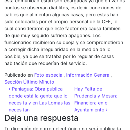
esta comunidad están sobrecargadas ya que en varios
puntos se observan diablitos, es decir conexiones de
cables que alimentan algunas casas, pero estas han
sido colocadas por el propio personal de la CFE, lo
cual consideraron que este factor era causa también
de que muy seguido sufriera apagones. Los
funcionarios recibieron su queja y se comprometieron
a corregir dicha irregularidad en la medida de lo
posible, ya que se trataba por lo regular de casas
habitación que requerían del servicio.
Publicado en
Foto especial
,
Información General
,
Sección Último Minuto
Navegación de entradas
Paniagua: Obra pública
Hay Falta de
donde está la gente que lo
Prudencia y Mesura
necesita y en Las Lomas las
Financiera en el
necesitan
Ayuntamiento
Deja una respuesta
Tu dirección de correo electrónico no será publicada.