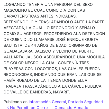
LOGRANDO TENER A UNA PERSONA DEL SEXO
MASCULINO EL CUAL COINCIDÍA CON LAS
CARACTERÍSTICAS ANTES INDICADAS,
RETENIÉNDOLO Y TRASLADÁNDOLO ANTE LA PARTE
AFECTADA, LA CUAL LO RECONOCIÓ Y SEÑALO
COMO SU AGRESOR, PROCEDIENDO ALA DETENCIÓN
DE QUIEN DIJO LLAMARSE JOSÉ ENRIQUE GUETA
BAUTISTA, DE 44 AÑOS DE EDAD, ORIGINARIO DE
GUADALAJARA, JALISCO Y VECINO DE PUERTO
VALLARTA, JALISCO, ASEGURÁNDOLE UNA MOCHILA
DE COLOR NEGRO LA CUAL CONTENÍA TRES
PLAYERAS CON LOGOTIPOS, LAS CUALES FUERON
RECONOCIDAS, INDICANDO QUE ERAN LAS QUE SE
HABÍA ROBADO DE LA TIENDA DONDE ELLA
TRABAJA TRASLADÁNDOLO A LA CÁRCEL PUBLICA
DE VALLE DE BANDERAS, NAYARIT.
Publicado en
Información General
,
Portada Seguridad
Navegación de entradas
No Permitirán Cierre
Comando Armado