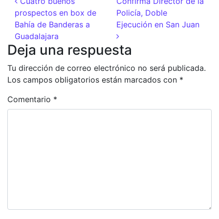
Navegación de entradas
Cuatro buenos
Confirma Director de la
prospectos en box de
Policía, Doble
Bahía de Banderas a
Ejecución en San Juan
Guadalajara
Deja una respuesta
Tu dirección de correo electrónico no será publicada.
Los campos obligatorios están marcados con
*
Comentario
*