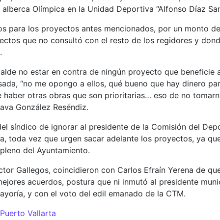
 alberca Olímpica en la Unidad Deportiva “Alfonso Díaz San
os para los proyectos antes mencionados, por un monto de 
ectos que no consultó con el resto de los regidores y dond
.
alcalde no estar en contra de ningún proyecto que beneficie a
ada, “no me opongo a ellos, qué bueno que hay dinero para i
haber otras obras que son prioritarias… eso de no tomarnos
hava González Reséndiz.
d del síndico de ignorar al presidente de la Comisión del D
, toda vez que urgen sacar adelante los proyectos, ya que 
 pleno del Ayuntamiento.
éctor Gallegos, coincidieron con Carlos Efraín Yerena de qu
mejores acuerdos, postura que ni inmutó al presidente muni
yoría, y con el voto del edil emanado de la CTM.
Puerto Vallarta