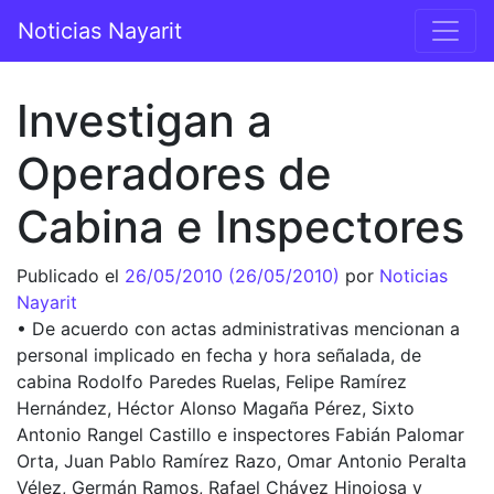
Saltar al contenido
Noticias Nayarit
Navegación principal
Investigan a
Operadores de
Cabina e Inspectores
Publicado el
26/05/2010
(26/05/2010)
por
Noticias
Nayarit
• De acuerdo con actas administrativas mencionan a
personal implicado en fecha y hora señalada, de
cabina Rodolfo Paredes Ruelas, Felipe Ramírez
Hernández, Héctor Alonso Magaña Pérez, Sixto
Antonio Rangel Castillo e inspectores Fabián Palomar
Orta, Juan Pablo Ramírez Razo, Omar Antonio Peralta
Vélez, Germán Ramos, Rafael Chávez Hinojosa y