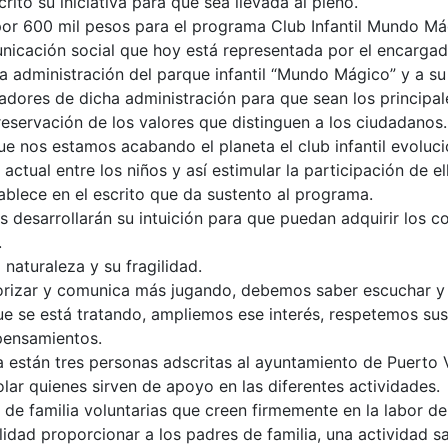
rito su iniciativa para que sea llevada al pleno.
por 600 mil pesos para el programa Club Infantil Mundo Má
unicación social que hoy está representada por el encargad
la administración del parque infantil “Mundo Mágico” y a s
dores de dicha administración para que sean los principal
reservación de los valores que distinguen a los ciudadanos.
e nos estamos acabando el planeta el club infantil evoluc
ctual entre los niños y así estimular la participación de e
ablece en el escrito que da sustento al programa.
 desarrollarán su intuición para que puedan adquirir los c
.
naturaleza y su fragilidad.
zar y comunica más jugando, debemos saber escuchar y dej
e se está tratando, ampliemos ese interés, respetemos su
pensamientos.
 están tres personas adscritas al ayuntamiento de Puerto V
lar quienes sirven de apoyo en las diferentes actividades.
e familia voluntarias que creen firmemente en la labor de
idad proporcionar a los padres de familia, una actividad sa