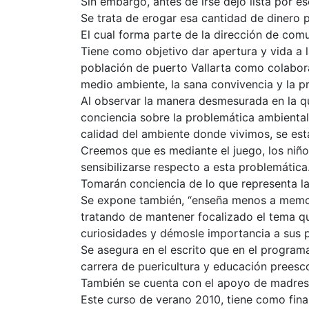
Sin embargo, antes de irse dejó lista por esc
Se trata de erogar esa cantidad de dinero 
El cual forma parte de la dirección de com
Tiene como objetivo dar apertura y vida a 
población de puerto Vallarta como colabora
medio ambiente, la sana convivencia y la p
Al observar la manera desmesurada en la qu
conciencia sobre la problemática ambiental a
calidad del ambiente donde vivimos, se est
Creemos que es mediante el juego, los niños
sensibilizarse respecto a esta problemática
Tomarán conciencia de lo que representa la 
Se expone también, “enseña menos a memori
tratando de mantener focalizado el tema qu
curiosidades y démosle importancia a sus 
Se asegura en el escrito que en el programa
carrera de puericultura y educación preesco
También se cuenta con el apoyo de madres d
Este curso de verano 2010, tiene como final