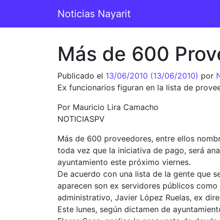
Saltar al contenido
Noticias Nayarit
Navegación principal
Más de 600 Prov
Publicado el
13/06/2010
(13/06/2010)
por
N
Ex funcionarios figuran en la lista de prov
Por Mauricio Lira Camacho
NOTICIASPV
Más de 600 proveedores, entre ellos nombre
toda vez que la iniciativa de pago, será an
ayuntamiento este próximo viernes.
De acuerdo con una lista de la gente que se 
aparecen son ex servidores públicos como En
administrativo, Javier López Ruelas, ex dir
Este lunes, según dictamen de ayuntamiento