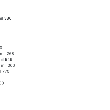
il 380
00
 mil 268
mil 946
 mil 000
l 770
00