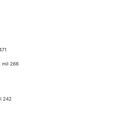
471
2 mil 266
il 242