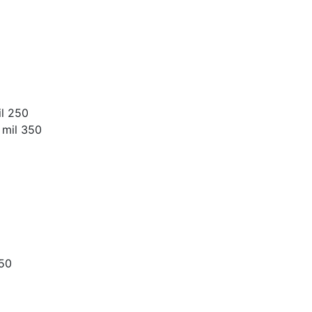
il 250
 mil 350
050