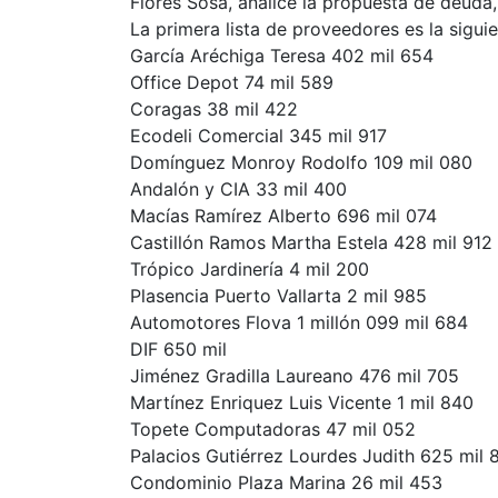
Flores Sosa, analice la propuesta de deuda
La primera lista de proveedores es la sigu
García Aréchiga Teresa 402 mil 654
Office Depot 74 mil 589
Coragas 38 mil 422
Ecodeli Comercial 345 mil 917
Domínguez Monroy Rodolfo 109 mil 080
Andalón y CIA 33 mil 400
Macías Ramírez Alberto 696 mil 074
Castillón Ramos Martha Estela 428 mil 912
Trópico Jardinería 4 mil 200
Plasencia Puerto Vallarta 2 mil 985
Automotores Flova 1 millón 099 mil 684
DIF 650 mil
Jiménez Gradilla Laureano 476 mil 705
Martínez Enriquez Luis Vicente 1 mil 840
Topete Computadoras 47 mil 052
Palacios Gutiérrez Lourdes Judith 625 mil 
Condominio Plaza Marina 26 mil 453