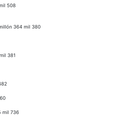
mil 508
 millón 364 mil 380
mil 381
 682
760
5 mil 736