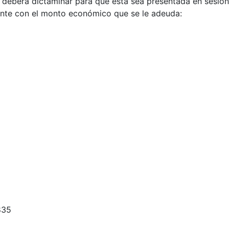
, deberá dictaminar para que esta sea presentada en sesió
iente con el monto económico que se le adeuda:
835