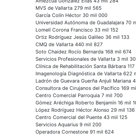
Amezcua González Elias 43 mil 284
MVS de Vallarta 279 mil 565
García Colín Héctor 30 mil 000
Universidad Autónoma de Guadalajara 70 m
Lomelí Corona Francisco 33 mil 152
Ortiz Rodríguez Jesús Galileo 36 mil 133
CMQ de Vallarta 440 mil 827
Soto Chaidez Rocío Bernarda 168 mil 674
Servicios Profesionales de Vallarta 3 mil 3
Clínica de Rehabilitación Santa Bárbara 117
Imagenología Diagnóstica de Vallarta 622 
Ladrón de Guevara Guerña Anjuli Mariana 4
Consultora de Cirujanos del Pacífico 169 mi
Centro Comercial Parroquia 7 mil 700
Gómez Aréchiga Roberto Benjamín 16 mil 1
López Rodríguez Héctor Alonso 29 mil 136
Centro Comercial del Puente 43 mil 125
Servicios Aquarius 9 mil 200
Operadora Cornestone 91 mil 624