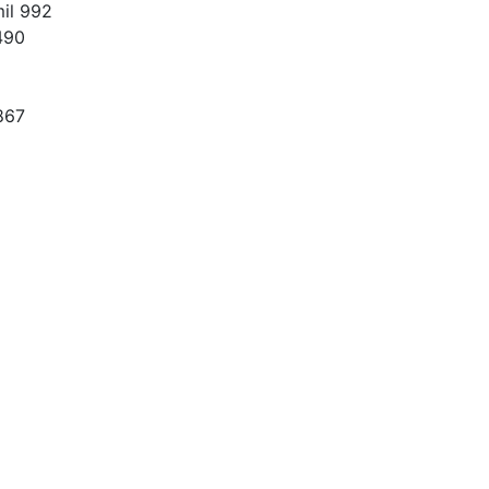
mil 992
490
867