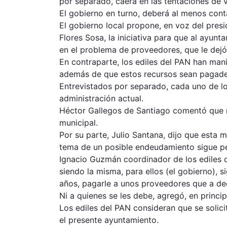
por separado, caerá en las tentaciones de v
El gobierno en turno, deberá al menos conta
El gobierno local propone, en voz del presi
Flores Sosa, la iniciativa para que al ayu
en el problema de proveedores, que le dejó 
En contraparte, los ediles del PAN han man
además de que estos recursos sean pagade
Entrevistados por separado, cada uno de lo
administración actual.
Héctor Gallegos de Santiago comentó que n
municipal.
Por su parte, Julio Santana, dijo que esta 
tema de un posible endeudamiento sigue p
Ignacio Guzmán coordinador de los ediles de
siendo la misma, para ellos (el gobierno),
años, pagarle a unos proveedores que a dec
Ni a quienes se les debe, agregó, en princi
Los ediles del PAN consideran que se solic
el presente ayuntamiento.