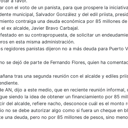
otar a favor.
r con el voto de un panista, para que prospere la iniciati
dente municipal, Salvador González y del edil priista, pres
ntamiento contraiga una deuda económica por 85 millones de
el ex alcalde, Javier Bravo Carbajal.
ifestado en su contrapropuesta, de solicitar un endeudami
ros en esta misma administración.
s regidores panistas dijeron no a más deuda para Puerto V
o se dejó de parte de Fernando Flores, quien ha comentad
mañana tras una segunda reunión con el alcalde y ediles pri
endiente.
 AN, dijo a este medio, que en reciente reunión informal, 
 sigue siendo la idea de obtener un financiamiento por 85 
ir del alcalde, refiere nacho, desconoce cuál es el monto r
pio no se debe autorizar algo como si fuera un cheque en b
ite una deuda, pero no por 85 millones de pesos, sino men