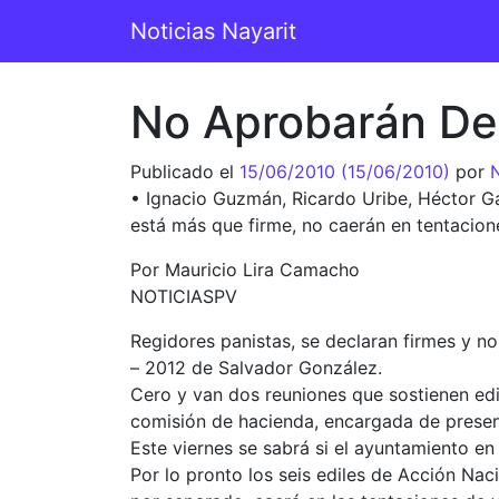
Saltar al contenido
Noticias Nayarit
Navegación principal
No Aprobarán De
Publicado el
15/06/2010
(15/06/2010)
por
N
• Ignacio Guzmán, Ricardo Uribe, Héctor Gal
está más que firme, no caerán en tentacion
Por Mauricio Lira Camacho
NOTICIASPV
Regidores panistas, se declaran firmes y n
– 2012 de Salvador González.
Cero y van dos reuniones que sostienen edi
comisión de hacienda, encargada de presen
Este viernes se sabrá si el ayuntamiento en
Por lo pronto los seis ediles de Acción Nac