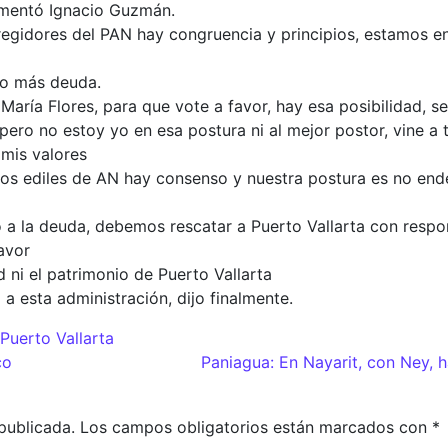
comentó Ignacio Guzmán.
 regidores del PAN hay congruencia y principios, estamos 
no más deuda.
María Flores, para que vote a favor, hay esa posibilidad, se
ro no estoy yo en esa postura ni al mejor postor, vine a t
 mis valores
 los ediles de AN hay consenso y nuestra postura es no end
 a la deuda, debemos rescatar a Puerto Vallarta con respo
avor
d ni el patrimonio de Puerto Vallarta
a esta administración, dijo finalmente.
Puerto Vallarta
adas
co
Paniagua: En Nayarit, con Ney, 
publicada.
Los campos obligatorios están marcados con
*