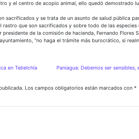
astro y el centro de acopio animal, ello quedó demostrado 
n sacrificados y se trata de un asunto de salud pública pa
l rastro que son sacrificados y sobre todo de las especies
r presidente de la comisión de hacienda, Fernando Flores S
yuntamiento, “no haga el trámite más burocrático, si realm
adas
ca en Tebelchía
Paniagua: Debemos ser sensibles, e
publicada.
Los campos obligatorios están marcados con
*