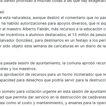
aba dando prioridad a muchas cosas a las que hay exagerac
ad.
e esta naturaleza, aunque deslizó el comentario que no pas
ha habido autorizaciones para apoyos diversos, que ni siqui
 al maestro Alberto Fabián, más recursos a la educación c
r incentivos a alumnos destacados, el 1.5 millón de pesos
Salvador González, para destinarlos en un festejo a los peri
r sido objeto esta semana de caricaturas en un diario de la
la pasada sesión de ayuntamiento, la comuna aprobó recur
adres y los maestros.
 la aprobación de recursos para un horno incinerador que nec
capacidad para desechos que podría servir para la destruc
ue someto para votación urgente en esta sesión de ayuntam
ad que permita dar servicio en la destrucción de cadáver
sí como el costo y mantenimiento, y enseres para la opera