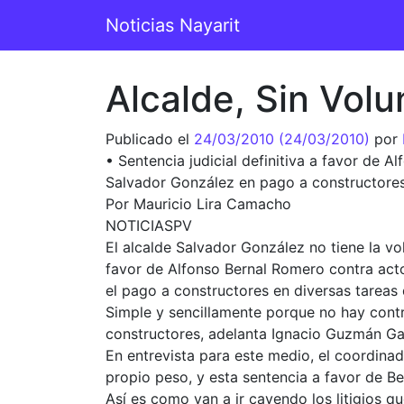
Saltar al contenido
Noticias Nayarit
Navegación principal
Alcalde, Sin Vol
Publicado el
24/03/2010
(24/03/2010)
por
• Sentencia judicial definitiva a favor de 
Salvador González en pago a constructores
Por Mauricio Lira Camacho
NOTICIASPV
El alcalde Salvador González no tiene la vol
favor de Alfonso Bernal Romero contra actos
el pago a constructores en diversas tareas d
Simple y sencillamente porque no hay contr
constructores, adelanta Ignacio Guzmán Ga
En entrevista para este medio, el coordina
propio peso, y esta sentencia a favor de Be
Así es como van a ir cayendo los litigios q