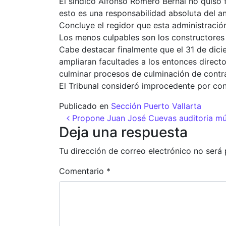
El síndico Alfonso Romero Bernal no quiso f
esto es una responsabilidad absoluta del an
Concluye el regidor que esta administració
Los menos culpables son los constructores
Cabe destacar finalmente que el 31 de dici
ampliaran facultades a los entonces directo
culminar procesos de culminación de contra
El Tribunal consideró improcedente por con
Publicado en
Sección Puerto Vallarta
Navegación de entr
Propone Juan José Cuevas auditoria múl
Deja una respuesta
Tu dirección de correo electrónico no será 
Comentario
*