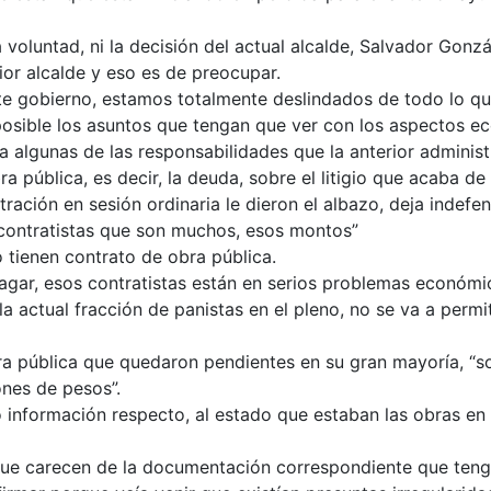
oluntad, ni la decisión del actual alcalde, Salvador Gonzá
ior alcalde y eso es de preocupar.
e gobierno, estamos totalmente deslindados de todo lo que
posible los asuntos que tengan que ver con los aspectos e
 algunas de las responsabilidades que la anterior administ
a pública, es decir, la deuda, sobre el litigio que acaba de
ración en sesión ordinaria le dieron el albazo, deja indefen
s contratistas que son muchos, esos montos”
o tienen contrato de obra pública.
pagar, esos contratistas están en serios problemas económi
 la actual fracción de panistas en el pleno, no se va a per
ra pública que quedaron pendientes en su gran mayoría, “s
ones de pesos”.
ó información respecto, al estado que estaban las obras en
 que carecen de la documentación correspondiente que tenga