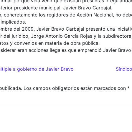
irmar porque veía venir que existían presuntas irregularida
terior presidente municipal, Javier Bravo Carbajal.
n, concretamente los regidores de Acción Nacional, no debe
 implicados.
embre del 2009, Javier Bravo Carbajal presentó una inicia
r del jurídico, Jorge Antonio García Rojas y la subdirector
tos y convenios en materia de obra pública.
siderar eran acciones ilegales que emprendió Javier Bravo 
adas
tiple a gobierno de Javier Bravo
Síndic
publicada.
Los campos obligatorios están marcados con
*