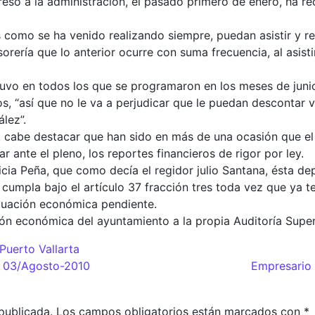
ó a la administración, el pasado primero de enero, ha reci
 como se ha venido realizando siempre, puedan asistir y 
rería que lo anterior ocurre con suma frecuencia, al asistir
uvo en todos los que se programaron en los meses de junio 
, “así que no le va a perjudicar que le puedan descontar v
lez”.
a, cabe destacar que han sido en más de una ocasión que el 
 ante el pleno, los reportes financieros de rigor por ley.
icia Peña, que como decía el regidor julio Santana, ésta d
 cumpla bajo el artículo 37 fracción tres toda vez que ya t
ituación económica pendiente.
n económica del ayuntamiento a la propia Auditoría Superio
Puerto Vallarta
adas
o 03/Agosto-2010
Empresario 
publicada.
Los campos obligatorios están marcados con
*