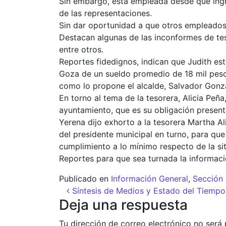
Sin embargo, esta empleada desde que ingres
de las representaciones.
Sin dar oportunidad a que otros empleados
Destacan algunas de las inconformes de teso
entre otros.
Reportes fidedignos, indican que Judith est
Goza de un sueldo promedio de 18 mil pesos
como lo propone el alcalde, Salvador Gonzá
En torno al tema de la tesorera, Alicia Peñ
ayuntamiento, que es su obligación presentar
Yerena dijo exhorto a la tesorera Martha Al
del presidente municipal en turno, para que
cumplimiento a lo mínimo respecto de la s
Reportes para que sea turnada la informació
Publicado en
Información General
,
Sección 
Navegación de entr
Síntesis de Medios y Estado del Tiemp
Deja una respuesta
Tu dirección de correo electrónico no será 