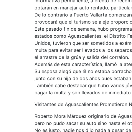
informativa permanente, a efecto de recom
optarán en manejar auto rentado, particular 
De lo contrario a Puerto Vallarta comenzará
provocará que el turismo se aleje proporci
Este pasado fin de semana, hubo programa 
estados como Aguascalientes, el Distrito Fe
Unidos, tuvieron que ser sometidos a exáme
multa para evitar ser llevados a los separos
el arrastre de la grúa y salida del corralón.
Además de esta característica, llamó la at
Su esposa alegó que él no estaba borracho, 
junto con su hija de dos años pues estaban 
También cabe destacar que hubo varios jóv
pagar la multa y son llevados de inmediato 
Visitantes de Aguascalientes Prometieron N
Roberto Mora Márquez originario de Aguasc
pero no pudo sacar su auto sino hasta el o
No es justo, nadie nos dijo nada a pesar de