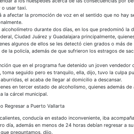
endar a los huéspedes acerca de las consecuencias por beb
o usar taxi.
 a afectar la promoción de voz en el sentido que no hay sen
onalmente.
alcoholímetro durante dos días, en los que predominó la d
deral, Ciudad Juárez y Guadalajara principalmente, quienes
nes algunos de ellos se les detectó cien grados o más de a
 de la policía, además de que sufrieron los estragos de sac
ención que en el programa fue detenido un joven vendedor 
toma seguido pero es tranquilo, ella, dijo, tuvo la culpa pu
aburridas, el acaba de llegar al domicilio a descansar.
enes en tercer estado de alcoholismo, quienes además de a
a la cárcel municipal.
o Regresar a Puerto Vallarta
alientes, conducía en estado inconveniente, iba acompaña
tro día, además en menos de 24 horas debían regresar a su 
 que preguntamos, dijo.