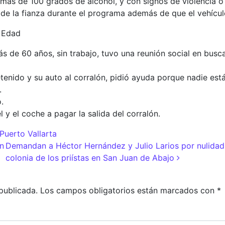
más de 100 grados de alcohol, y con signos de violencia o
o de la fianza durante el programa además de que el vehículo
a Edad
 de 60 años, sin trabajo, tuvo una reunión social en busca
enido y su auto al corralón, pidió ayuda porque nadie está
.
.
 y el coche a pagar la salida del corralón.
Puerto Vallarta
adas
on
Demandan a Héctor Hernández y Julio Larios por nulidad 
colonia de los priístas en San Juan de Abajo
publicada.
Los campos obligatorios están marcados con
*