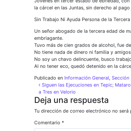
Jóvenes en tercer estado de ebriedad, con 
la cárcel en las Juntas, sin derecho al pag
Sin Trabajo Ni Ayuda Persona de la Tercer
Un señor abogado de la tercera edad de más
embriagante.
Tuvo más de cien grados de alcohol, fue det
No tiene nada de dinero ni familia y amigos
No soy un chavo delincuente, busco trabajo
Al no tener eco, quedó detenido en la cárcel
Publicado en
Información General
,
Sección 
Navegación de entr
Siguen las Ejecuciones en Tepic; Matar
a Tres en Velorio
Deja una respuesta
Tu dirección de correo electrónico no será 
Comentario
*